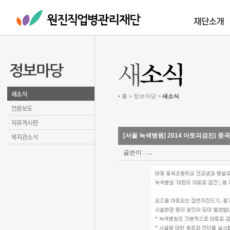
• 홈 > 정보마당 >
새소식
[서울 녹색병원] 2014 아토피검진) 
글쓴이 :
…