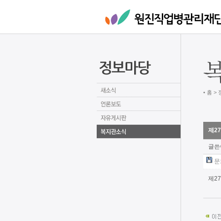
• 홈 >
제2
글쓴
문
제2